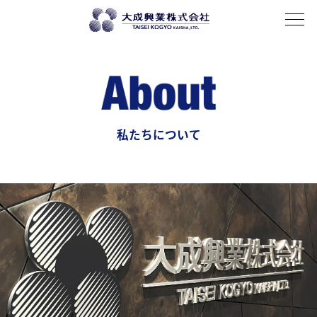
About
私たちについて
History
歴史
Company profile
会社概要
Access
アクセス
Business domain
事業紹介
輸入鋼材
厚板
薄板
電磁鋼板
加工
Overseas expansion
海外展開
私たちについて
Recruit
News
BLOG
お問い合わせ