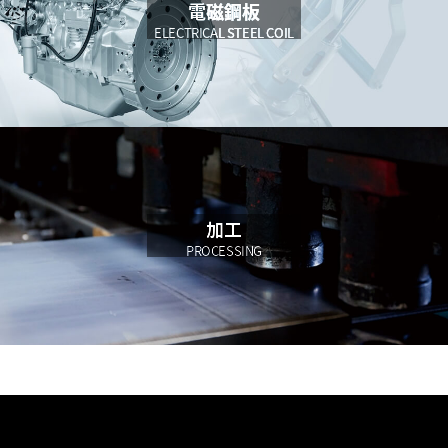
電磁鋼板
ELECTRICAL STEEL COIL
加工
PROCESSING