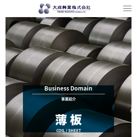
About
私たちについて
History
歴史
Company profile
会社概要
Access
アクセス
Business domain
事業紹介
輸入鋼材
厚板
薄板
電磁鋼板
加工
Overseas expansion
海外展開
Recruit
News
Business Domain
事業紹介
BLOG
お問い合わせ
COIL / SHEET