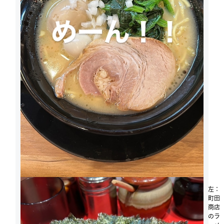
左：
町田
商店
のラ