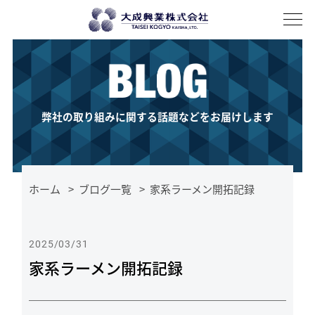
About
私たちについて
History
歴史
Company profile
会社概要
Access
アクセス
Business domain
事業紹介
輸入鋼材
厚板
薄板
電磁鋼板
加工
Overseas expansion
海外展開
弊社の取り組みに関する話題などをお届けします
Recruit
ホーム
ブログ一覧
家系ラーメン開拓記録
News
BLOG
2025/03/31
家系ラーメン開拓記録
お問い合わせ