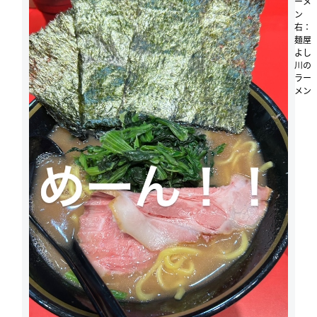
ーメ
ン
右：
麺屋
よし
川の
ラー
メン