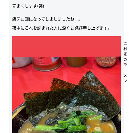
完まくします(笑)
飯テロ回になってしましましたね…。
夜中にこれを読まれた方に深くお詫び申し上げます。
吉
村
家
の
ラ
ー
メ
ン