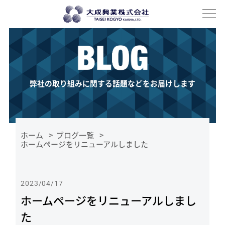
About
私たちについて
History
歴史
Company profile
会社概要
Access
アクセス
Business domain
事業紹介
輸入鋼材
厚板
薄板
電磁鋼板
加工
Overseas expansion
海外展開
弊社の取り組みに関する話題などをお届けします
Recruit
ホーム
ブログ一覧
News
ホームページをリニューアルしました
BLOG
2023/04/17
ホームページをリニューアルしまし
お問い合わせ
た