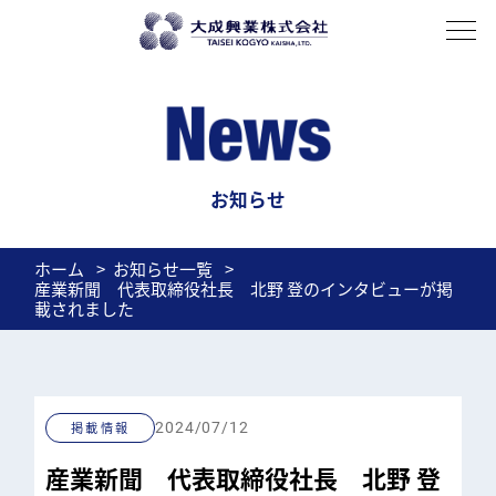
About
私たちについて
History
歴史
Company profile
会社概要
Access
アクセス
Business domain
事業紹介
輸入鋼材
厚板
薄板
電磁鋼板
加工
Overseas expansion
海外展開
お知らせ
Recruit
ホーム
お知らせ一覧
産業新聞 代表取締役社長 北野 登のインタビューが掲
News
載されました
BLOG
掲載情報
2024/07/12
お問い合わせ
産業新聞 代表取締役社長 北野 登