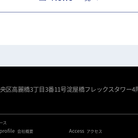
央区高麗橋3丁目3番11号淀屋橋フレックスタワー4
ース
rofile
Access
会社概要
アクセス