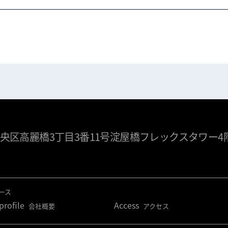
央区高麗橋3丁目3番11号淀屋橋フレックスタワー4
ース
rofile
Access
会社概要
アクセス