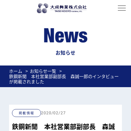
About
私たちについて
History
歴史
Company profile
会社概要
Access
アクセス
Business domain
事業紹介
輸入鋼材
厚板
薄板
電磁鋼板
加工
Overseas expansion
海外展開
お知らせ
Recruit
ホーム
お知らせ一覧
鉄鋼新聞 本社営業部副部長 森誠一郎のインタビュー
News
が掲載されました
BLOG
掲載情報
2020/02/27
お問い合わせ
鉄鋼新聞 本社営業部副部長 森誠