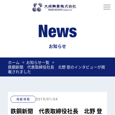
About
私たちについて
History
歴史
Company profile
会社概要
Access
アクセス
Business domain
事業紹介
輸入鋼材
厚板
薄板
電磁鋼板
加工
Overseas expansion
海外展開
お知らせ
Recruit
ホーム
お知らせ一覧
鉄鋼新聞 代表取締役社長 北野 登のインタビューが掲
News
載されました
BLOG
掲載情報
2019/01/04
お問い合わせ
鉄鋼新聞 代表取締役社長 北野 登