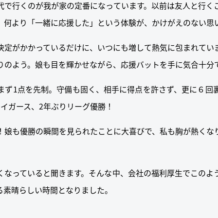
代で行くのが我が家の定番になっています。以前は友人と行く
、何より「一緒に応援した」という体験が、かけがえのない思
決定がかかっているだけに、いつにも増して熱気に包まれてい
りのよう。娘も目を輝かせながら、応援バットを手に気合十分
まず1点を先制。守備も固く、相手に得点を許さず、更に６回
タイガース、2年ぶりリーグ優勝！
！娘も優勝の瞬間を見られたことに大喜びで、私も胸が熱くな
くなっていると聞きます。そんな中、会社の福利厚生でこのよ
る素晴らしい時間となりました。