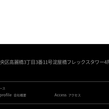
央区高麗橋3丁目3番11号淀屋橋フレックスタワー4
ース
rofile
Access
会社概要
アクセス